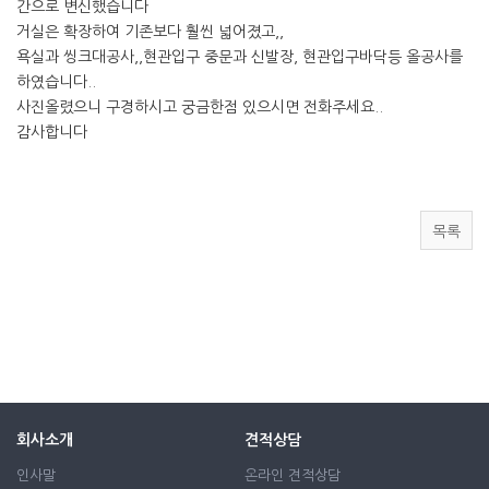
간으로 변신했습니다
거실은 확장하여 기존보다 훨씬 넓어졌고,,
욕실과 씽크대공사,,현관입구 중문과 신발장, 현관입구바닥등 올공사를
하였습니다..
사진올렸으니 구경하시고 궁금한점 있으시면 전화주세요..
감사합니다
목록
회사소개
견적상담
인사말
온라인 견적상담