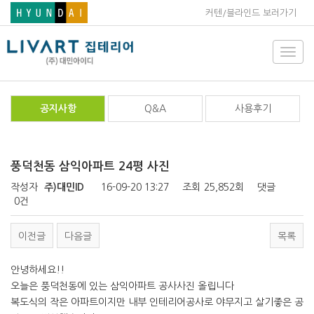
커텐/블라인드 보러가기
Toggl
navig
공지사항
Q&A
사용후기
풍덕천동 삼익아파트 24평 사진
작성자
주)대민ID
16-09-20 13:27
조회
25,852회
댓글
0건
이전글
다음글
목록
안녕하세요!!
오늘은 풍덕천동에 있는 삼익아파트 공사사진 올립니다
복도식의 작은 아파트이지만 내부 인테리어공사로 야무지고 살기좋은 공