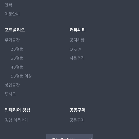
연혁
매장안내
포트폴리오
커뮤니티
주거공간
공지사항
· 20평형
Q & A
· 30평형
사용후기
· 40평형
· 50평형 이상
상업공간
투시도
인테리어 경첩
공동구매
경첩 제품소개
공동구매