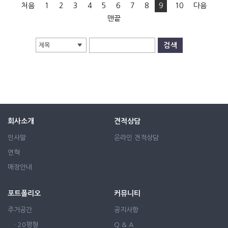
처음
1
2
3
4
5
6
7
8
9
10
다음
맨끝
제목
회사소개
견적상담
인사말
온라인 견적상담
연혁
매장안내
포트폴리오
커뮤니티
주거공간
공지사항
· 20평형
Q & A