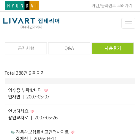
커텐/블라인드 보러가기
Toggl
navig
공지사항
Q&A
사용후기
Total 388건
9 페이지
영수증 부탁합니다
안재연
|
2007-05-07
안녕하세요
용인교차로
|
2007-05-26
자동차보험료비교견적사이트
김예진
|
2026-03-11