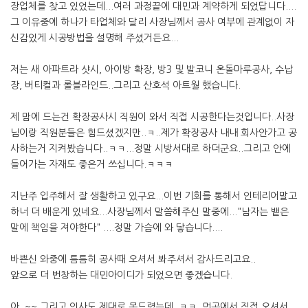
장업체를 찾고 있었는데...여러 과정끝에 대민과 계약하게 되었답니다....
그 이유중에 하나가 타업체와 달리 사장님께서 공사 여부에 관계없이 자
신감있게 시공방법을 설명해 주셨거든요...
저는 새 아파트라 샷시, 아이방 확장, 방3 및 발코니 온돌마루공사, 수납
장, 버티컬과 롤블라인드..그리고 산호석 아트월 했습니다.
제 맘에 드는건 확장공사시 직원이 와서 직접 시공한다는것입니다..사장
님이랑 직원분들은 힘드셨겠지만..ㅋ..제가 확장공사 내내 회사안가고 공
사하는거 지켜봤습니다..ㅋㅋ...정말 시방서대로 하더군요..그리고 안에
들어가는 자재도 좋은거 쓰십니다.ㅋㅋㅋ
지난주 입주해서 잘 생활하고 있구요...이번 기회를 통해서 인테리어말고
하너 더 배운게 있네요...사장님께서 말씀해주신 말중에..."남자는 뱉은
말에 책임을 져야한다" ....정말 가슴에 와 닿습니다....
바쁜신 와중에 틈틈히 공사때 오셔서 봐주셔서 감사드리고요..
앞으로 더 번창하는 대민아이디가 되었으면 좋겠습니다.
아..~~ 그리고 인사도 제대로 못드렸는데..ㅋㅋ..먼곳에서 직접 오셔서