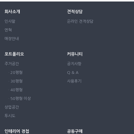
회사소개
견적상담
인사말
온라인 견적상담
연혁
매장안내
포트폴리오
커뮤니티
주거공간
공지사항
· 20평형
Q & A
· 30평형
사용후기
· 40평형
· 50평형 이상
상업공간
투시도
인테리어 경첩
공동구매