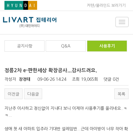
커텐/블라인드 보러가기
Toggl
navig
공지사항
Q&A
사용후기
정릉2차 e-퍈한세상 확장공사...감사드려요.
작성자
장경태
09-06-26 14:24
조회
19,065회
댓글
0건
이전글
다음글
목록
지난주 이사하고 정신없이 지내다 보니 이제야 사용후기를 올리네요..ㅋ
ㅋ...
생애 첫 새 아파트 입주라 기대반 설레임반...근데 아이방이 너무 작아 확