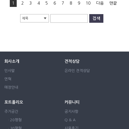
1
2
3
4
5
6
7
8
9
10
다음
맨끝
제목
회사소개
견적상담
인사말
온라인 견적상담
연혁
매장안내
포트폴리오
커뮤니티
주거공간
공지사항
· 20평형
Q & A
· 30평형
사용후기