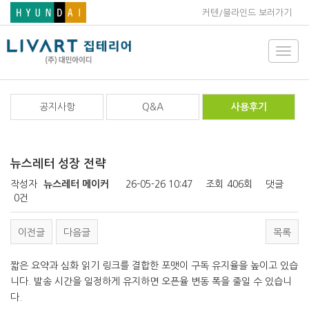
커텐/블라인드 보러가기
Toggl
navig
공지사항
Q&A
사용후기
뉴스레터 성장 전략
작성자
뉴스레터 메이커
26-05-26 10:47
조회
406회
댓글
0건
이전글
다음글
목록
짧은 요약과 심화 읽기 링크를 결합한 포맷이 구독 유지율을 높이고 있습
니다. 발송 시간을 일정하게 유지하면 오픈율 변동 폭을 줄일 수 있습니
다.