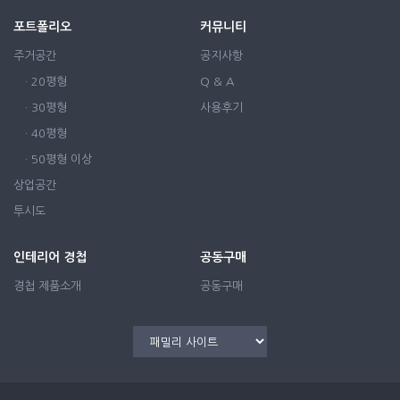
포트폴리오
커뮤니티
주거공간
공지사항
· 20평형
Q & A
· 30평형
사용후기
· 40평형
· 50평형 이상
상업공간
투시도
인테리어 경첩
공동구매
경첩 제품소개
공동구매