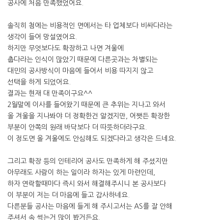
공사에 처음 만족했었어요.
솔직히 첨에는 비용적인 면에서는 타 업체보다 비싸다라는
생각이 들어 망설였어요.
하지만 무엇보다도 확장하고 나면 겨울에
춥다라는 인식이 많았기 때문에 다른곳과는 차별되는
대민의 공사방식이 마음에 들어서 비용 따지지 않고
선택을 하게 되었어요.
결과는 현재 대 만족이구요^^
2월말에 이사를 들어왔기 때문에 큰 추위는 지나고 와서
올 겨울을 지나봐야 더 정확한건 알겠지만, 어쨋든 확장한
부분이 안쪽의 원래 바닥보다 더 따뜻하더라구요.
이 정도면 올 겨울에도 안심해도 되겠다라고 생각은 드네요.
그리고 확장 등의 인테리어 공사도 만족하게 해 주셨지만
아무래도 사람이 하는 일이라 하자는 있게 마련인데,
하자 연락할때마다 즉시 와서 해결해주시니 본 공사보다
이 부분이 저는 더 마음에 들고 감사하네요.
다른분들 공사는 마음에 들게 해 주시고서는 AS를 잘 안해
주셔서 속 썩는거 많이 봤거든요.