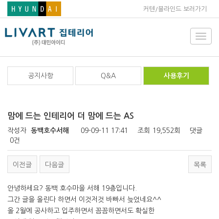
커텐/블라인드 보러가기
Toggl
navig
공지사항
Q&A
사용후기
맘에 드는 인테리어 더 맘에 드는 AS
작성자
동백호수서해
09-09-11 17:41
조회
19,552회
댓글
0건
이전글
다음글
목록
안녕하세요? 동백 호수마을 서해 19층입니다.
그간 글을 올린다 하면서 이것저것 바빠서 늦었네요^^
올 2월에 공사하고 입주하면서 꼼꼼하면서도 확실한