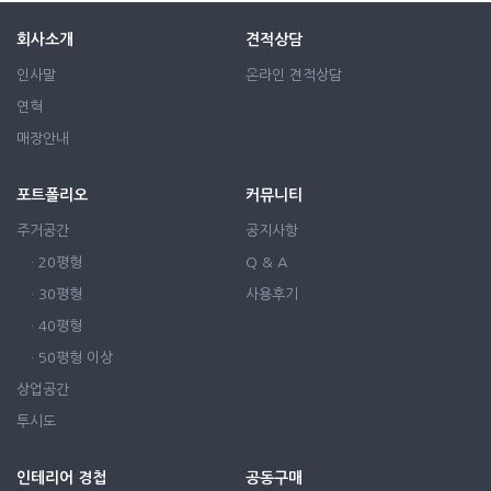
회사소개
견적상담
인사말
온라인 견적상담
연혁
매장안내
포트폴리오
커뮤니티
주거공간
공지사항
· 20평형
Q & A
· 30평형
사용후기
· 40평형
· 50평형 이상
상업공간
투시도
인테리어 경첩
공동구매