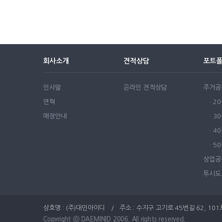
회사소개
견적상담
포트
인사말
온라인 견적상담
주거공
연혁
· 2
매장안내
· 3
· 4
· 
상업공
투시도
상호명 : (주)대민아이디 / 주소 : 수지구 고기로 45번길 62, 101호(동천
Copyright ⓒ DAEMINID 2006. All rights reserved.