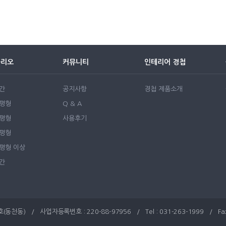
폴리오
커뮤니티
인테리어 경첩
간
공지사항
경첩 제품소개
0평형
Q & A
0평형
사용후기
0평형
50평형 이상
간
동) / 사업자등록번호 : 220-88-97956 / Tel : 031-263-1999 / Fax : 