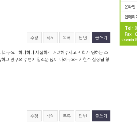
온라인
인테리
Tel :
Fax :
수정
삭제
목록
답변
글쓰기
daemin1
더라구요.. 하나하나 세심하게 배려해주시고 저희가 원하는 스
족하고 있구요 주변에 입소문 많이 내려구요~ 서현수 실장님 칭
수정
삭제
목록
답변
글쓰기