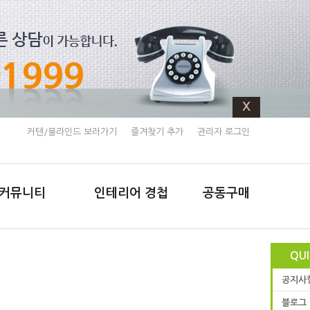
X
커텐/블라인드 보러가기
즐겨찾기 추가
관리자 로그인
커뮤니티
인테리어 경첩
공동구매
QU
공지사
블로그