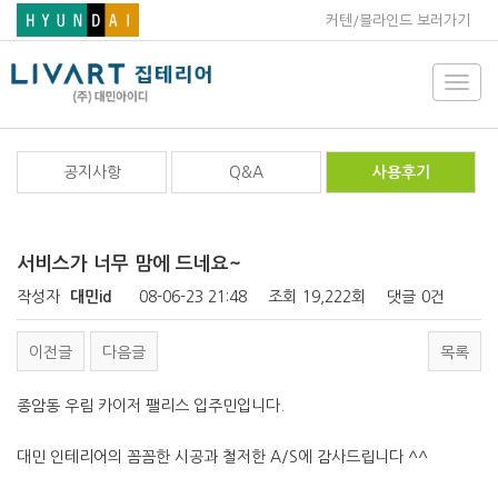
커텐/블라인드 보러가기
Toggl
navig
공지사항
Q&A
사용후기
서비스가 너무 맘에 드네요~
작성자
대민id
08-06-23 21:48
조회
19,222회
댓글
0건
이전글
다음글
목록
종암동 우림 카이저 팰리스 입주민입니다.
대민 인테리어의 꼼꼼한 시공과 철저한 A/S에 감사드립니다 ^^