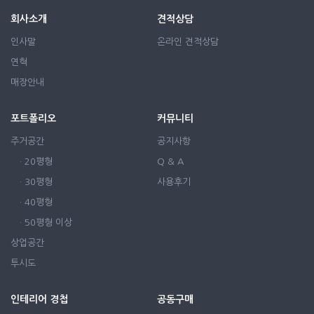
회사소개
견적상담
인사말
온라인 견적상담
연혁
매장안내
포트폴리오
커뮤니티
주거공간
공지사항
· 20평형
Q & A
· 30평형
사용후기
· 40평형
· 50평형 이상
상업공간
투시도
인테리어 경첩
공동구매